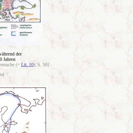
ährend der
00 Jahren
rensuche (=
Lit. 10
), S. 50]
ia]