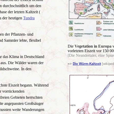
en durchschnittlich um den
se der letzten Kaltzeit (
a der heutigen
Tundra
n der Pflanzen- und
und Sammler lebte, flexibel
Die
Vegetation in Europa
w
vorletzten Eiszeit vor 150 0
[Die Neandertaler, eine Spu
 das Klima in Deutschland
h aus. Die Wälder waren der
=>
Die Würm-Kaltzeit
[wikiped
ldschweine. In den
ächste Eiszeit begann. Während
r vorrückenden
freien Gebieten herrschten
älte angepassten Großsäuger
 mussten weite Wanderungen