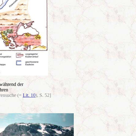
während der
hren
urensuche (=
Lit. 10
), S. 52]