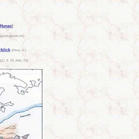
 Hunas
]
[geologieinfo.de]
rblick
[Klima -3-]
[(1), S. 25, Abb. 23]