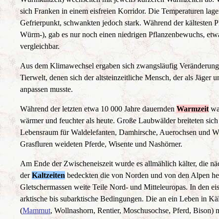
sich Franken in einem eisfreien Korridor. Die Temperaturen lag
Gefrierpunkt, schwankten jedoch stark. Während der kältesten Pha
Würm-), gab es nur noch einen niedrigen Pflanzenbewuchs, etw
vergleichbar.
Aus dem Klimawechsel ergaben sich zwangsläufig Veränderunge
Tierwelt, denen sich der altsteinzeitliche Mensch, der als Jäger 
anpassen musste.
Während der letzten etwa 10 000 Jahre dauernden
Warmzeit
war
wärmer und feuchter als heute. Große Laubwälder breiteten sic
Lebensraum für Waldelefanten, Damhirsche, Auerochsen und Wi
Grasfluren weideten Pferde, Wisente und Nashörner.
Am Ende der Zwischeneiszeit wurde es allmählich kälter, die n
der
Kaltzeiten
bedeckten die von Norden und von den Alpen he
Gletschermassen weite Teile Nord- und Mitteleuropas. In den eis
arktische bis subarktische Bedingungen. Die an ein Leben in K
(
Mammut
, Wollnashorn, Rentier, Moschusochse, Pferd, Bison)