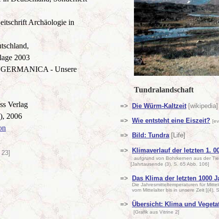
itschrift Archäologie in
tschland,
lage 2003
k: 'GERMANICA - Unsere
Tundralandschaft
ss Verlag
=>
Die Würm-Kaltzeit
[wikipedia]
), 2006
=>
Wie entsteht eine Eiszeit?
[e
on
=>
Bild: Tundra
[Life]
=>
Klimaverlauf der letzten 1. 0
 23]
aufgrund von Bohrkernen aus der Ti
[Jahrtausende (3), S. 65 Abb. 106]
=>
Das Klima der letzten 1000 J
Die Jahresmitteltemperaturen für Mitte
vom Mittelalter bis in unsere Zeit [(4), S
=>
Übersicht: Klima und V
egeta
[Grafik aus Vitrine 2]