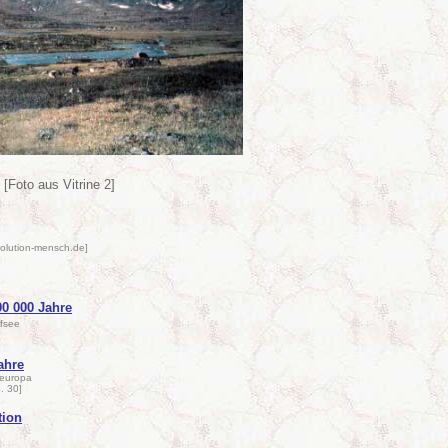
[Foto aus Vitrine 2]
volution-mensch.de]
00 000 Jahre
efsee
ahre
leuropa
. 30]
tion