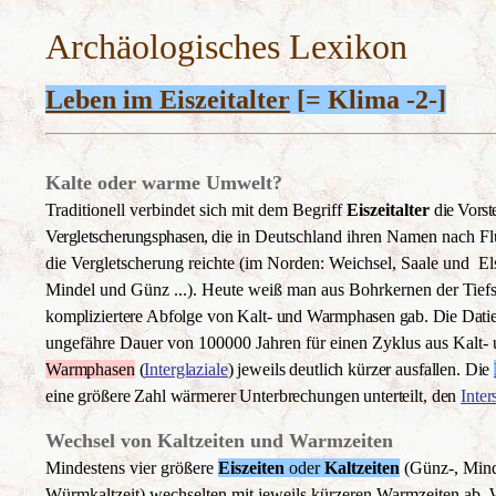
Archäologisches Lexikon
Leben im Eiszeitalter
[= Klima -2-]
Kalte oder warme Umwelt?
Traditionell verbindet sich mit dem Begriff
Eiszeitalter
die Vorst
Vergletscherungsphasen,
die in Deutschland ihren Namen nach Flü
die Vergletscherung reichte (im Norden: Weichsel, Saale und Els
Mindel
und Günz ...). Heute weiß man aus Bohrkernen der Tief
kompliziertere Abfolge von Kalt-
und Warmphasen gab. Die Dati
ungefähre Dauer von 100000 Jahren für einen Zyklus aus Kalt- 
Warmphasen
(
Interglaziale
) jeweils deutlich kürzer ausfallen. Die
eine größere Zahl wärmerer Unterbrechungen unterteilt, den
Inter
Wechsel von Kaltzeiten und Warmzeiten
Mindestens vier größere
Eiszeiten
oder
Kaltzeiten
(Günz-, Mind
Würmkaltzeit) wechselten mit jeweils kürzeren Warmzeiten ab. 