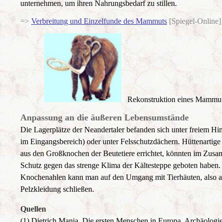
unternehmen, um ihren Nahrungsbedarf zu stillen.
=>
Verbreitung und Einzelfunde des Mammuts
[Spiegel-Online]
Rekonstruktion eines Mammu
Anpassung an die äußeren Lebensumstände
Die Lagerplätze der Neandertaler befanden sich unter freiem Hi
im Eingangsbereich) oder unter Felsschutzdächern. Hüttenartig
aus den Großknochen der Beutetiere errichtet, könnten im Zusa
Schutz gegen das strenge Klima der Kältesteppe geboten haben
Knochenahlen kann man auf den Umgang mit Tierhäuten, also a
Pelzkleidung schließen.
Quellen
(1) Dietrich Mania, Die ersten Menschen in Europa. Archäologi