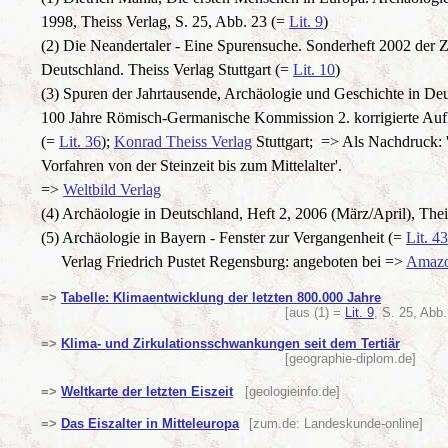
1998, Theiss Verlag, S. 25, Abb. 23 (=
Lit. 9
)
(2) Die Neandertaler - Eine Spurensuche. Sonderheft 2002 der Ze
Deutschland. Theiss Verlag Stuttgart (=
Lit. 10
)
(3) Spuren der Jahrtausende, Archäologie und Geschichte in Deu
100 Jahre Römisch-Germanische Kommission 2. korrigierte Auf
(=
Lit. 36
);
Konrad Theiss Verlag
Stuttgart; => Als Nachdruc
Vorfahren von der Steinzeit bis zum Mittelalter'.
=>
Weltbild Verlag
(4)
Archäologie in Deutschland, Heft 2, 2006 (März/April), Thei
(5) Archäologie in Bayern - Fenster zur Vergangenheit (=
Lit. 43
Verlag
Friedrich Pustet
Regensburg: angeboten bei =>
Amaz
=>
Tabelle: Klimaentwicklung der letzten 800.000 Jahre
[aus (1) =
Lit. 9
, S. 25, Abb.
=>
Klima- und Zirkulationsschwankungen seit dem Tertiär
[geographie-diplom.de]
=>
Weltkarte der letzten Eiszeit
[geologieinfo.de]
=>
Das Eiszalter in Mitteleuropa
[zum.de: Landeskunde-online]